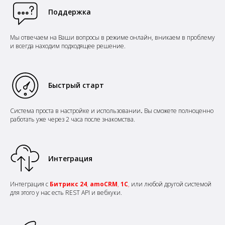
Поддержка
Мы отвечаем на Ваши вопросы
в режиме онлайн
,
вникаем в проблему
и всегда находим подходящее решение.
Быстрый старт
Система
проста в
настройке
и
использовании
.
Вы сможете полноценно
работать уже через 2 часа после знакомства.
Интеграция
Интеграция c
Битрикс 24
,
amoCRM
,
1С
,
или любой другой системой
для этого у нас есть REST API и вебхуки.